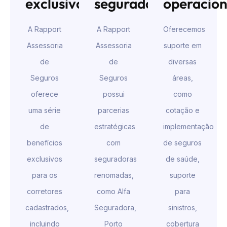
exclusivos
seguradoras
operacion
A Rapport
A Rapport
Oferecemos
Assessoria
Assessoria
suporte em
de
de
diversas
Seguros
Seguros
áreas,
oferece
possui
como
uma série
parcerias
cotação e
de
estratégicas
implementação
benefícios
com
de seguros
exclusivos
seguradoras
de saúde,
para os
renomadas,
suporte
corretores
como Alfa
para
cadastrados,
Seguradora,
sinistros,
incluindo
Porto
cobertura