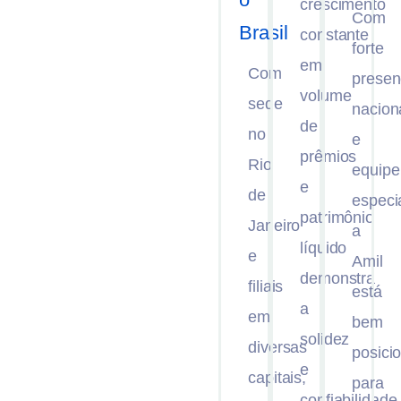
crescimento
Com
Brasil
constante
forte
em
Com
presen
volume
sede
nacion
de
no
e
prêmios
Rio
equipe
e
de
especi
patrimônio
Janeiro
a
líquido
e
Amil
demonstra
filiais
está
a
em
bem
solidez
diversas
posici
e
capitais,
para
confiabilidade