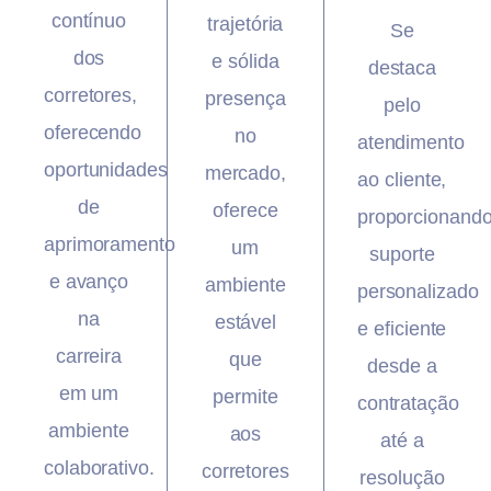
contínuo
trajetória
Se
dos
e sólida
destaca
corretores,
presença
pelo
oferecendo
no
atendimento
oportunidades
mercado,
ao cliente,
de
oferece
proporcionand
aprimoramento
um
suporte
e avanço
ambiente
personalizado
na
estável
e eficiente
carreira
que
desde a
em um
permite
contratação
ambiente
aos
até a
colaborativo.
corretores
resolução