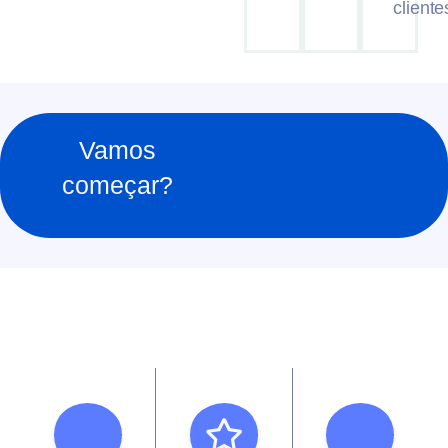
cliente
Vamos
começar?