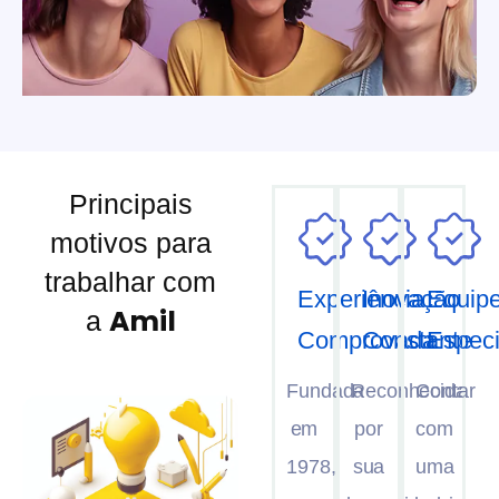
Principais
motivos para
trabalhar com
Experiência
Inovação
Equip
Amil
a
Comprovada
Constante
Especi
Fundada
Reconhecida
Contar
em
por
com
1978,
sua
uma