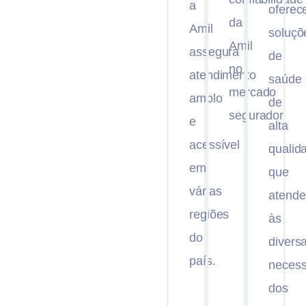
a
oferec
da
Amil
soluçõ
Amil
assegura
de
no
atendimento
saúde
mercado
amplo
de
segurador.
e
alta
acessível
qualid
em
que
várias
atend
regiões
às
do
divers
país.
necess
dos