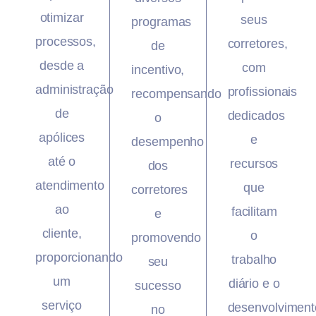
otimizar
seus
programas
processos,
corretores,
de
desde a
com
incentivo,
administração
profissionais
recompensando
de
dedicados
o
apólices
e
desempenho
até o
recursos
dos
atendimento
que
corretores
ao
facilitam
e
cliente,
o
promovendo
proporcionando
trabalho
seu
um
diário e o
sucesso
serviço
desenvolviment
no