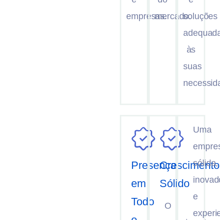
empresas.
mercado.
soluções
adequad
às
suas
necessid
Uma
empre
sólida,
Presença
Crescimento
inovad
em
Sólido
e
Todo
O
experi
o