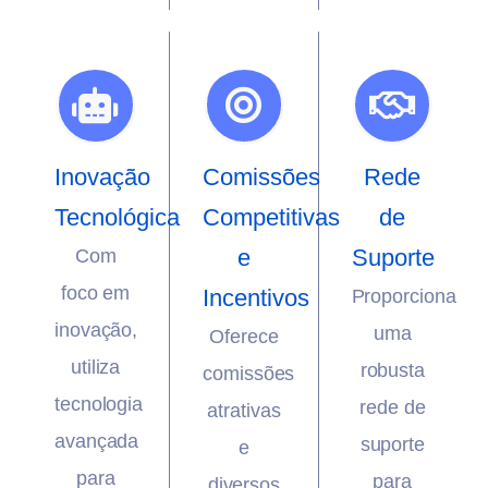
Inovação
Comissões
Rede
Tecnológica
Competitivas
de
e
Suporte
Com
foco em
Incentivos
Proporciona
inovação,
uma
Oferece
utiliza
robusta
comissões
tecnologia
rede de
atrativas
avançada
suporte
e
para
para
diversos