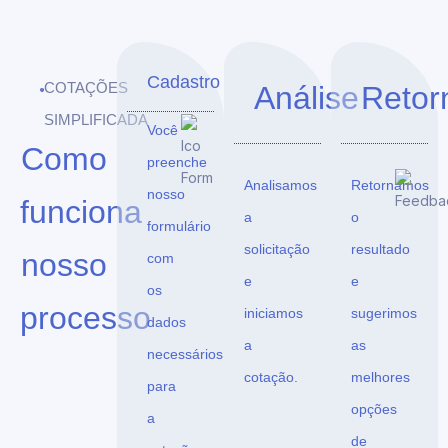
Cadastro
COTAÇÕES
Análise
Retor
SIMPLIFICADA
Você
Como
preenche
Analisamos
Retornamos
nosso
funciona
a
o
formulário
solicitação
resultado
nosso
com
e
e
os
processo
iniciamos
sugerimos
dados
a
as
necessários
cotação.
melhores
para
opções
a
de