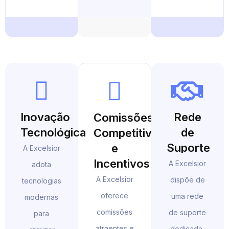
Inovação
Rede
Comissões
Tecnológica
de
Competitivas
Suporte
e
A Excelsior
Incentivos
A Excelsior
adota
A Excelsior
dispõe de
tecnologias
oferece
uma rede
modernas
comissões
de suporte
para
atraentes e
dedicada,