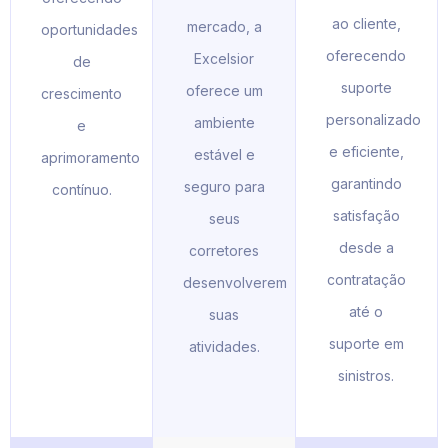
ao cliente,
mercado, a
oportunidades
oferecendo
Excelsior
de
suporte
oferece um
crescimento
personalizado
ambiente
e
e eficiente,
estável e
aprimoramento
garantindo
seguro para
contínuo.
satisfação
seus
desde a
corretores
contratação
desenvolverem
até o
suas
suporte em
atividades.
sinistros.