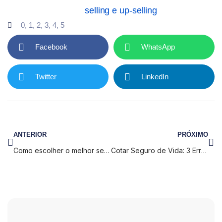
selling e up-selling
0
,
1
,
2
,
3
,
4
,
5
Facebook
WhatsApp
Twitter
LinkedIn
ANTERIOR
PRÓXIMO
Como escolher o melhor seguro de saúde – Guia completo
Cotar Seguro de Vida: 3 Erros que Corretores Devem Evitar