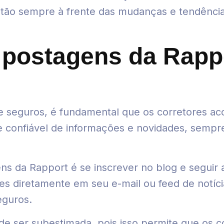
stão sempre à frente das mudanças e tendênci
ostagens da Rappo
e seguros, é fundamental que os corretores 
e confiável de informações e novidades, sempr
da Rapport é se inscrever no blog e seguir as
ões diretamente em seu e-mail ou feed de notíc
eguros.
de ser subestimada, pois isso permite que os 